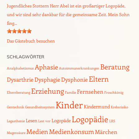
Jugendliches Stottern Herr Abel ist ein großartiger Logopäde,
und wir sind sehr dankbar für die gemeinsame Zeit. Mein Sohn
fing...
Das Gästebuch besuchen
SCHLAGWÖRTER
Beratung
Aphasie
Analphabetismus
Autoimmunerkrankungen
Eltern
Dysarthrie
Dysphagie
Dysphonie
Erziehung
Fernsehen
Elternberatung
Familie
Froschkönig
Kinder
Kindermund
Gentechnik
Gesundheitssystem
Krebsrisiko
Logopädie
Lesen
Logopäde
Legasthenie
Lest vor
LRS
Medien
Medienkonsum
Märchen
Magensäure