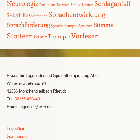
Neurologie
Schlaganfall
Parkinson
Rauchen
Reflux
Roboter
Sprachentwicklung
Selbsthilfe
Sodbrennen
Sprachförderung
Stimme
Sprachstörungen
Sprechen
Stottern
Vorlesen
Therapie
Studie
Praxis für Logopädie und Sprachtherapie Jörg Abel
Wilhelm-Straterstr. 94
41236 Mönchengladbach Rheydt
Tel:
02166 420449
Email: logoabel@web.de
Logopädie
Gästebuch