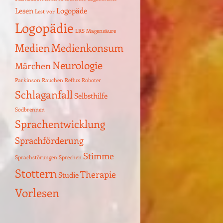
Kindermund
Krebsrisiko
Legasthenie
Lesen
Logopäde
Lest vor
Logopädie
LRS
Magensäure
Medien
Medienkonsum
Neurologie
Märchen
Parkinson
Rauchen
Reflux
Roboter
Schlaganfall
Selbsthilfe
Sodbrennen
Sprachentwicklung
Sprachförderung
Stimme
Sprachstörungen
Sprechen
Stottern
Therapie
Studie
Vorlesen