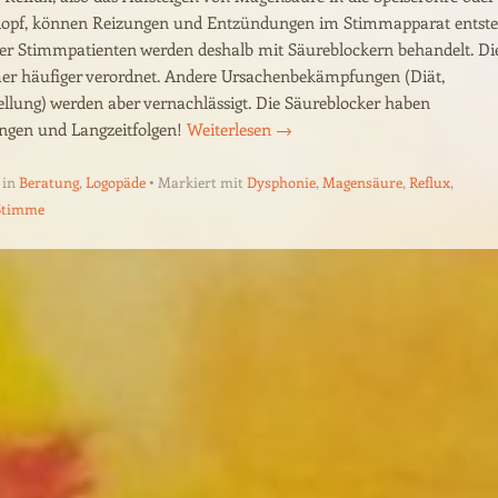
kopf, können Reizungen und Entzündungen im Stimmapparat entste
rer Stimmpatienten werden deshalb mit Säureblockern behandelt. Di
r häufiger verordnet. Andere Ursachenbekämpfungen (Diät,
llung) werden aber vernachlässigt. Die Säureblocker haben
gen und Langzeitfolgen!
Weiterlesen
→
 in
Beratung
,
Logopäde
Markiert mit
Dysphonie
,
Magensäure
,
Reflux
,
Stimme
ion