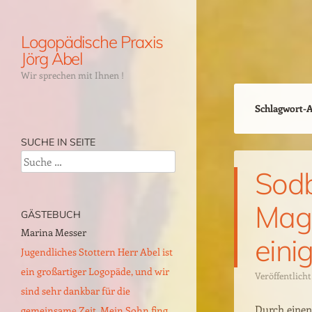
Logopädische Praxis
Jörg Abel
Wir sprechen mit Ihnen !
Menü
Schlagwort-A
Praxis für Logopädie und
Sprachtherapie in Mönchengladbach
SUCHE IN SEITE
Rheydt
Suche
Therapiebereiche
Sodb
Fotogalerie
Mag
GÄSTEBUCH
Gästebuch
Marina Messer
W.Detzner
eini
Wege zur Logopädie – Anfahrt,
Jugendliches Stottern Herr Abel ist
Dysphonie, Recurrenzparese und
Anmeldung und Verordnung
ein großartiger Logopäde, und wir
Schluckstörung Wir, meine Gattin
Veröffentlich
Logopädie – Blog aus unserem Alltag
sind sehr dankbar für die
Karin und ich suchten nach einer
Durch einen 
gemeinsame Zeit. Mein Sohn fing...
HWS OP, bei meiner Gattin, einen
Vortrags- und Fortbildungsangebote