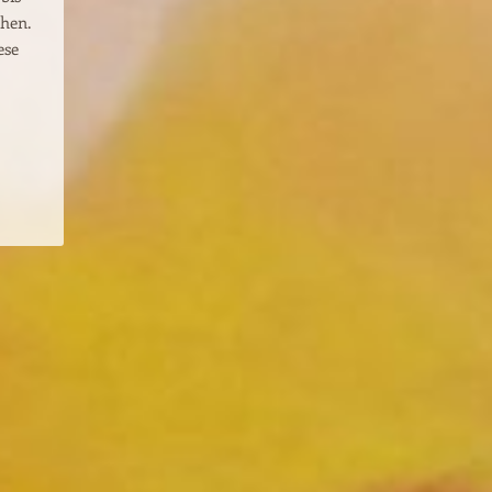
hen.
ese