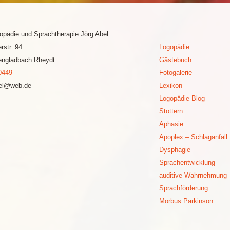
gopädie und Sprachtherapie Jörg Abel
rstr. 94
Logopädie
ngladbach Rheydt
Gästebuch
0449
Fotogalerie
bel@web.de
Lexikon
Logopädie Blog
Stottern
Aphasie
Apoplex – Schlaganfall
Dysphagie
Sprachentwicklung
auditive Wahrnehmung
Sprachförderung
Morbus Parkinson