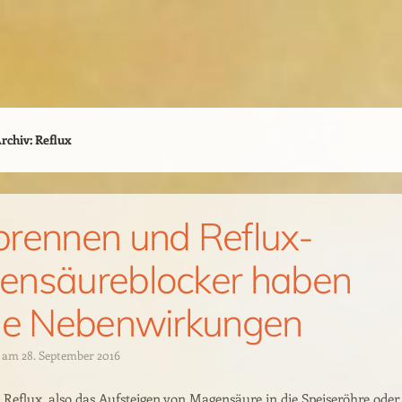
rchiv:
Reflux
rennen und Reflux-
ensäureblocker haben
ge Nebenwirkungen
t am
28. September 2016
Reflux, also das Aufsteigen von Magensäure in die Speiseröhre oder 