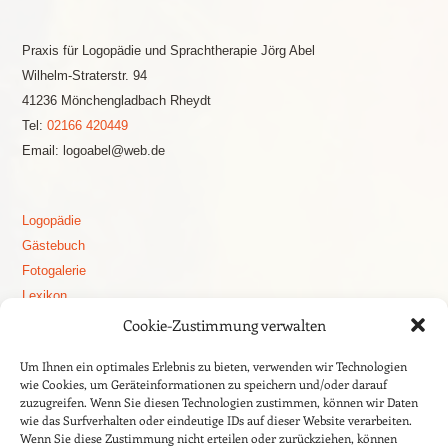
Praxis für Logopädie und Sprachtherapie Jörg Abel
Wilhelm-Straterstr. 94
41236 Mönchengladbach Rheydt
Tel:
02166 420449
Email: logoabel@web.de
Logopädie
Gästebuch
Fotogalerie
Lexikon
Logopädie Blog
Cookie-Zustimmung verwalten
Stottern
Um Ihnen ein optimales Erlebnis zu bieten, verwenden wir Technologien
Aphasie
wie Cookies, um Geräteinformationen zu speichern und/oder darauf
Apoplex – Schlaganfall
zuzugreifen. Wenn Sie diesen Technologien zustimmen, können wir Daten
wie das Surfverhalten oder eindeutige IDs auf dieser Website verarbeiten.
Dysphagie
Wenn Sie diese Zustimmung nicht erteilen oder zurückziehen, können
Sprachentwicklung