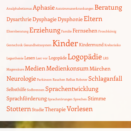
Beratung
Aphasie
Analphabetismus
Autoimmunerkrankungen
Eltern
Dysarthrie
Dysphagie
Dysphonie
Erziehung
Fernsehen
Elternberatung
Familie
Froschkönig
Kinder
Kindermund
Gentechnik
Gesundheitssystem
Krebsrisiko
Logopädie
Lesen
Logopäde
Legasthenie
Lest vor
LRS
Medien
Medienkonsum
Märchen
Magensäure
Neurologie
Schlaganfall
Parkinson
Rauchen
Reflux
Roboter
Sprachentwicklung
Selbsthilfe
Sodbrennen
Sprachförderung
Stimme
Sprachstörungen
Sprechen
Stottern
Vorlesen
Therapie
Studie