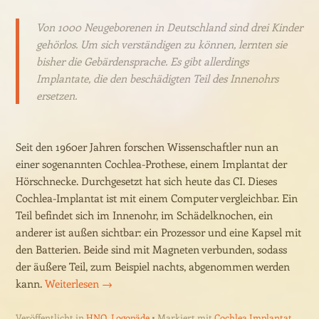
Von 1000 Neugeborenen in Deutschland sind drei Kinder
gehörlos. Um sich verständigen zu können, lernten sie
bisher die Gebärdensprache. Es gibt allerdings
Implantate, die den beschädigten Teil des Innenohrs
ersetzen.
Seit den 1960er Jahren forschen Wissenschaftler nun an
einer sogenannten Cochlea-Prothese, einem Implantat der
Hörschnecke. Durchgesetzt hat sich heute das CI. Dieses
Cochlea-Implantat ist mit einem Computer vergleichbar. Ein
Teil befindet sich im Innenohr, im Schädelknochen, ein
anderer ist außen sichtbar: ein Prozessor und eine Kapsel mit
den Batterien. Beide sind mit Magneten verbunden, sodass
der äußere Teil, zum Beispiel nachts, abgenommen werden
kann.
Weiterlesen
→
Veröffentlicht in
HNO
,
Logopäde
Markiert mit
Cochlea Implantat
,