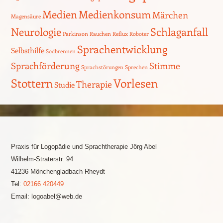
Medien
Medienkonsum
Märchen
Magensäure
Neurologie
Schlaganfall
Parkinson
Rauchen
Reflux
Roboter
Sprachentwicklung
Selbsthilfe
Sodbrennen
Sprachförderung
Stimme
Sprachstörungen
Sprechen
Stottern
Vorlesen
Therapie
Studie
Praxis für Logopädie und Sprachtherapie Jörg Abel
Wilhelm-Straterstr. 94
41236 Mönchengladbach Rheydt
Tel:
02166 420449
Email: logoabel@web.de