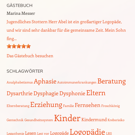
GÄSTEBUCH
Marina Messer
Jugendliches Stottern Herr Abel ist ein großartiger Logopäde,
und wir sind sehr dankbar für die gemeinsame Zeit. Mein Sohn
fing...
Das Gästebuch besuchen
SCHLAGWÖRTER
Beratung
Aphasie
Analphabetismus
Autoimmunerkrankungen
Eltern
Dysarthrie
Dysphagie
Dysphonie
Erziehung
Fernsehen
Elternberatung
Familie
Froschkönig
Kinder
Kindermund
Gentechnik
Gesundheitssystem
Krebsrisiko
Logopädie
Lesen
Logopäde
Legasthenie
Lest vor
LRS