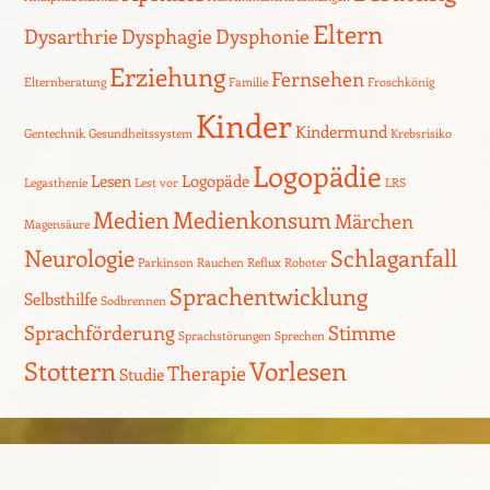
Eltern
Dysarthrie
Dysphagie
Dysphonie
Erziehung
Fernsehen
Elternberatung
Familie
Froschkönig
Kinder
Kindermund
Gentechnik
Gesundheitssystem
Krebsrisiko
Logopädie
Lesen
Logopäde
Legasthenie
Lest vor
LRS
Medien
Medienkonsum
Märchen
Magensäure
Neurologie
Schlaganfall
Parkinson
Rauchen
Reflux
Roboter
Sprachentwicklung
Selbsthilfe
Sodbrennen
Sprachförderung
Stimme
Sprachstörungen
Sprechen
Stottern
Vorlesen
Therapie
Studie