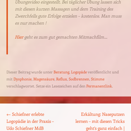
Übungsvideo eingestellt. Bei täglicher Übung lassen sich
mit diesen kurzen Massagen und dem Training des
Zwerchfells gute Erfolge erzielen – kostenlos. Man muss
es nur machen !
Hier
geht es zum gut gemachten Mitmachfilm…
Dieser Beitrag wurde unter
Beratung
,
Logopäde
veröffentlicht und
mit
Dysphonie
,
Magensäure
,
Reflux
,
Sodbrennen
,
Stimme
verschlagwortet. Setze ein Lesezeichen auf den
Permanentlink
.
Beitrags-Navigation
←
Schiefner erlebte
Erkältung: Naseputzen
Logopädie in der Praxis –
lernen – mit diesen Tricks
Udo Schiefner MdB
geht’s ganz einfach |