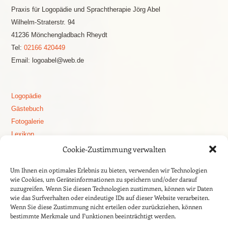
Praxis für Logopädie und Sprachtherapie Jörg Abel
Wilhelm-Straterstr. 94
41236 Mönchengladbach Rheydt
Tel:
02166 420449
Email: logoabel@web.de
Logopädie
Gästebuch
Fotogalerie
Lexikon
Logopädie Blog
Cookie-Zustimmung verwalten
Stottern
Um Ihnen ein optimales Erlebnis zu bieten, verwenden wir Technologien
Aphasie
wie Cookies, um Geräteinformationen zu speichern und/oder darauf
Apoplex – Schlaganfall
zuzugreifen. Wenn Sie diesen Technologien zustimmen, können wir Daten
wie das Surfverhalten oder eindeutige IDs auf dieser Website verarbeiten.
Dysphagie
Wenn Sie diese Zustimmung nicht erteilen oder zurückziehen, können
Sprachentwicklung
bestimmte Merkmale und Funktionen beeinträchtigt werden.
auditive Wahrnehmung