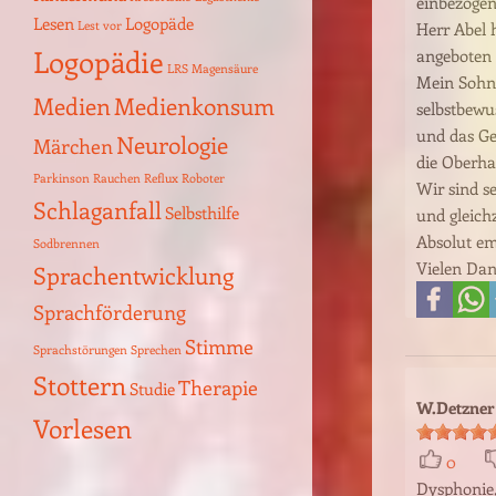
einbezogen
Kindermund
Herr Abel 
Krebsrisiko
Legasthenie
Lesen
Logopäde
angeboten 
Lest vor
Mein Sohn 
Logopädie
LRS
Magensäure
selbstbewu
Medien
Medienkonsum
und das Gel
die Oberha
Neurologie
Märchen
Wir sind s
Parkinson
Rauchen
Reflux
Roboter
und gleichz
Schlaganfall
Absolut em
Selbsthilfe
Vielen Dan
Sodbrennen
Sprachentwicklung
Sprachförderung
Stimme
Sprachstörungen
Sprechen
W.Detzner
Stottern
Therapie
Studie
Vorlesen
0
Dysphonie,