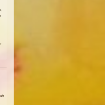
n,
e
n-
mit