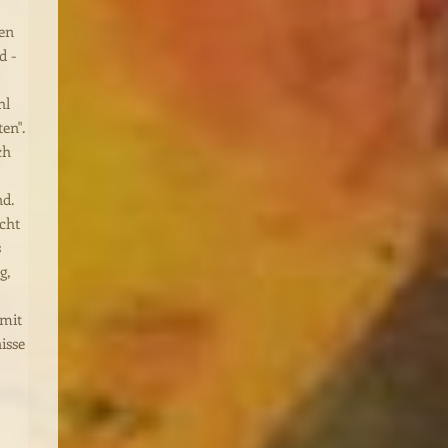
ren
d -
hl
en".
ch
nd.
ucht
s
g,
 mit
isse