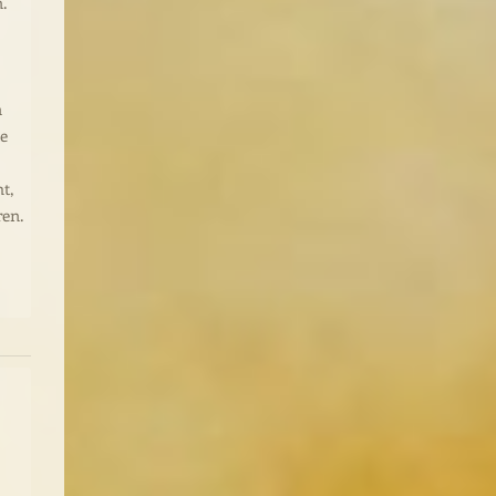
.
n
de
t,
ren.