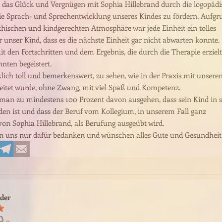
 das Glück und Vergnügen mit Sophia Hillebrand durch die logopädi
ie Sprach- und Sprechentwicklung unseres Kindes zu fördern. Aufgr
hischen und kindgerechten Atmosphäre war jede Einheit ein tolles
r unser Kind, dass es die nächste Einheit gar nicht abwarten konnte.
it den Fortschritten und dem Ergebnis, die durch die Therapie erzielt
nten begeistert.
klich toll und bemerkenswert, zu sehen, wie in der Praxis mit unser
eitet wurde, ohne Zwang, mit viel Spaß und Kompetenz.
man zu mindestens 100 Prozent davon ausgehen, dass sein Kind in 
en ist und dass der Beruf vom Kollegium, in unserem Fall ganz
von Sophia Hillebrand, als Berufung ausgeübt wird.
 uns nur dafür bedanken und wünschen alles Gute und Gesundheit
der
0