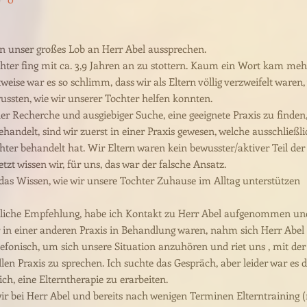
 unser großes Lob an Herr Abel aussprechen.
hter fing mit ca. 3,9 Jahren an zu stottern. Kaum ein Wort kam meh
itweise war es so schlimm, dass wir als Eltern völlig verzweifelt waren,
wussten, wie wir unserer Tochter helfen konnten.
er Recherche und ausgiebiger Suche, eine geeignete Praxis zu finden,
behandelt, sind wir zuerst in einer Praxis gewesen, welche ausschließl
hter behandelt hat. Wir Eltern waren kein bewusster/aktiver Teil der
etzt wissen wir, für uns, das war der falsche Ansatz.
 das Wissen, wie wir unsere Tochter Zuhause im Alltag unterstützen
tliche Empfehlung, habe ich Kontakt zu Herr Abel aufgenommen un
 in einer anderen Praxis in Behandlung waren, nahm sich Herr Abel
elefonisch, um sich unsere Situation anzuhören und riet uns , mit der
len Praxis zu sprechen. Ich suchte das Gespräch, aber leider war es d
ch, eine Elterntherapie zu erarbeiten.
ir bei Herr Abel und bereits nach wenigen Terminen Elterntraining 