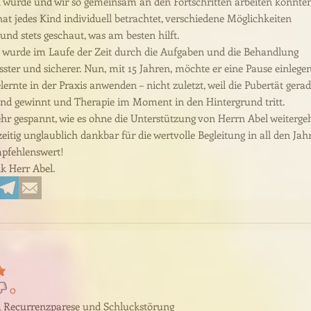
 wurde und wir so gemeinsam an den Fortschritten arbeiten konnten
hat jedes Kind individuell betrachtet, verschiedene Möglichkeiten
und stets geschaut, was am besten hilft.
wurde im Laufe der Zeit durch die Aufgaben und die Behandlung
sster und sicherer. Nun, mit 15 Jahren, möchte er eine Pause einlege
ernte in der Praxis anwenden – nicht zuletzt, weil die Pubertät gera
nd gewinnt und Therapie im Moment in den Hintergrund tritt.
ehr gespannt, wie es ohne die Unterstützung von Herrn Abel weitergeh
eitig unglaublich dankbar für die wertvolle Begleitung in all den Jah
pfehlenswert!
k Herr Abel.
0
 Recurrenzparese und Schluckstörung