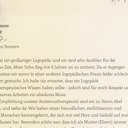
der
Gästebuc
sser
0
es Stottern
st ein großartiger Logopäde, und wir sind sehr dankbar für die
 Zeit. Mein Sohn fing mit 8 Jahren an zu stottern. Da er Asperger-
 hatten wir zuvor in einer anderen logopädischen Praxis leider schlech
n gemacht. Ich habe nie erwartet, dass ein Logopäde
erapeutisches Wissen haben sollte – jedoch sind für mich Respekt u
lsames Arbeiten ein absolutes Muss.
Empfehlung unserer Autismustherapeutin sind wir zu Herrn Abel
und siehe da: Wir haben einen freundlichen, einfühlsamen und
 Menschen kennengelernt, der sich mit viel Herz und Geduld auf me
lassen hat. Besonders schön war, dass ich als Mutter (Eltern) immer