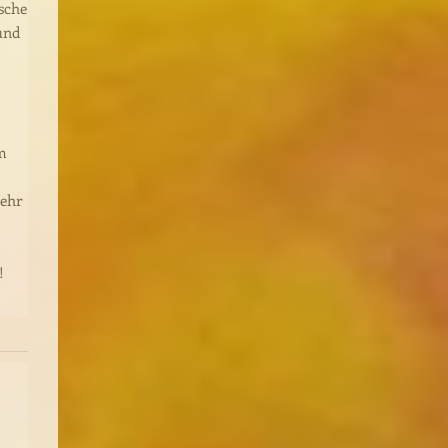
sche
und
em
sehr
!