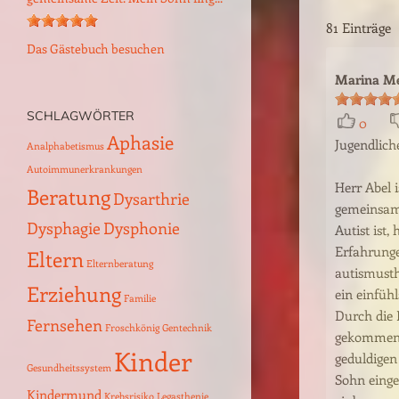
Logopäden,...
81 Einträge
Lexikon der Logopädie – einfach
erklärte Fachworte
Das Gästebuch besuchen
Marina Me
Links zur Logopädie und Selbsthilfe in
Mönchengladbach
0
Stellenangebote und Praktika für
SCHLAGWÖRTER
Jugendlich
Studierende
Aphasie
Analphabetismus
Herr Abel i
Impressum – Datenschutzerklärung
Autoimmunerkrankungen
gemeinsame
Beratung
Dysarthrie
Autist ist,
Dysphagie
Dysphonie
Erfahrunge
autismusth
Eltern
Elternberatung
ein einfüh
Erziehung
Durch die 
Familie
gekommen, 
Fernsehen
Froschkönig
Gentechnik
geduldigen
Kinder
Sohn einge
Gesundheitssystem