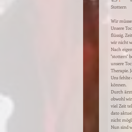
Stottern
Wir müssen
Unsere Toc
flüssig. Ze
wir nicht 
Nach eigen
"stottern" 
unsere Toc
Therapie. J
Uns fehlte
können.
Durch ärz
obwohl wir
viel Zeit t
dato aktuel
nicht mögli
Nun sind w