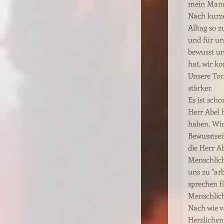
mein Mann 
Nach kurze
Alltag so z
und für uns
bewusst un
hat, wir ko
Unsere Toc
stärker.
Es ist sch
Herr Abel h
haben. Wir
Bewusstsei
die Herr A
Menschlichk
uns zu "ar
sprechen fü
Menschlich
Nach wie v
Herzlichen