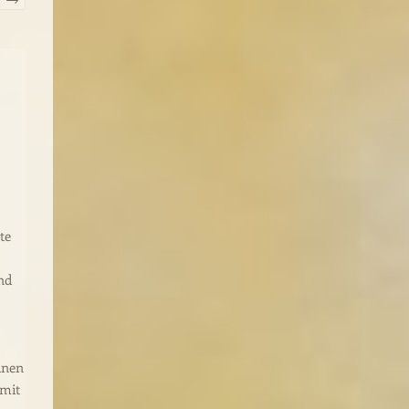
hliste
te
nd
inen
 mit