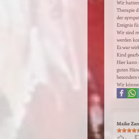
Wir hatten
Therapie d
der sympat
Ereignis fü
Wir sind m
werden kon
Es war wir
Kind gearb
Hier kann 
guten Händ
besonders 
Wir können
Maike Zan
1