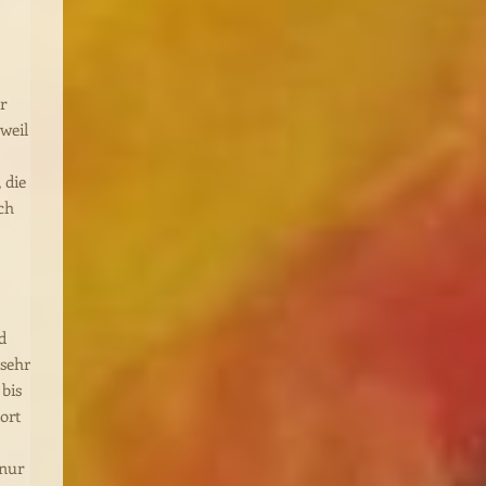
r
 weil
 die
ich
d
 sehr
 bis
ort
(nur