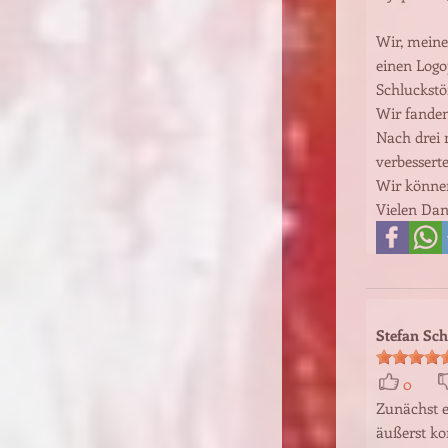
Wir, meine
einen Logo
Schluckstö
Wir fanden
Nach drei 
verbessert
Wir können
Vielen Da
Stefan Sc
0
Zunächst e
äußerst ko