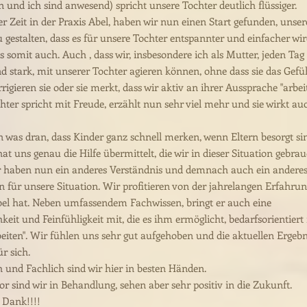
und ich sind anwesend) spricht unsere Tochter deutlich flüssiger.
r Zeit in der Praxis Abel, haben wir nun einen Start gefunden, unse
u gestalten, dass es für unsere Tochter entspannter und einfacher wir
 somit auch. Auch , dass wir, insbesondere ich als Mutter, jeden Tag
d stark, mit unserer Tochter agieren können, ohne dass sie das Gefü
rrigieren sie oder sie merkt, dass wir aktiv an ihrer Aussprache "arbeit
hter spricht mit Freude, erzählt nun sehr viel mehr und sie wirkt au
on was dran, dass Kinder ganz schnell merken, wenn Eltern besorgt si
at uns genau die Hilfe übermittelt, die wir in dieser Situation gebra
 haben nun ein anderes Verständnis und demnach auch ein andere
n für unsere Situation. Wir profitieren von der jahrelangen Erfahrun
bel hat. Neben umfassendem Fachwissen, bringt er auch eine
eit und Feinfühligkeit mit, die es ihm ermöglicht, bedarfsorientiert
beiten". Wir fühlen uns sehr gut aufgehoben und die aktuellen Ergebn
r sich.
 und Fachlich sind wir hier in besten Händen.
or sind wir in Behandlung, sehen aber sehr positiv in die Zukunft.
 Dank!!!!