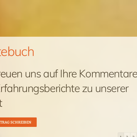
tebuch
reuen uns auf Ihre Kommentar
rfahrungsberichte zu unserer
t
Navigat
1
2
3