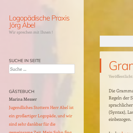
Logopädische Praxis
Jörg Abel
Wir sprechen mit Ihnen !
Menü
Praxis für Logopädie und
Sprachtherapie in Mönchengladbach
Gra
SUCHE IN SEITE
Rheydt
Suche
Therapiebereiche
Veröffentlich
Fotogalerie
Die Grammati
GÄSTEBUCH
Gästebuch
Regeln der S
Marina Messer
W.Detzner
Wege zur Logopädie – Anfahrt,
sprachlicher
Jugendliches Stottern Herr Abel ist
Dysphonie, Recurrenzparese und
Anmeldung und Verordnung
(Syntax), L
ein großartiger Logopäde, und wir
Schluckstörung Wir, meine Gattin
einbezogen.
Logopädie – Blog aus unserem Alltag
sind sehr dankbar für die
Karin und ich suchten nach einer
gemeinsame Zeit. Mein Sohn fing...
HWS OP, bei meiner Gattin, einen
Vortrags- und Fortbildungsangebote