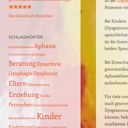
In der
Logop
Patienten wi
Logopäden,...
Lexikon der Logopädie – einfach
erklärte Fachworte
Bei Kindern
Das Gästebuch besuchen
Links zur Logopädie und Selbsthilfe in
(Dysgrammat
Mönchengladbach
sprachliche
ist die Gram
Stellenangebote und Praktika für
SCHLAGWÖRTER
beiden Spra
Studierende
Aphasie
Analphabetismus
Impressum – Datenschutzerklärung
Autoimmunerkrankungen
Bei Erwachs
Beratung
grammatikal
Dysarthrie
Aphasiether
Dysphagie
Dysphonie
aufzubauen.
Eltern
Elternberatung
Für viele un
Erziehung
nach grammat
Familie
Dysgrammati
Fernsehen
Froschkönig
Gentechnik
können, habe
Kinder
markierten L
Gesundheitssystem