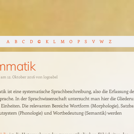
A
B
C
D
G
K
L
M
O
P
S
V
W
Z
mmatik
t am
12. Oktober 2016
von
logoabel
k ist eine systematische Sprachbeschreibung, also die Erfassung de
prache. In der Sprachwissenschaft untersucht man hier die Glieder
 Einheiten. Die relevanten Bereiche Wortform (Morphologie), Satzb
autsystem (Phonologie) und Wortbedeutung (Semantik) werden