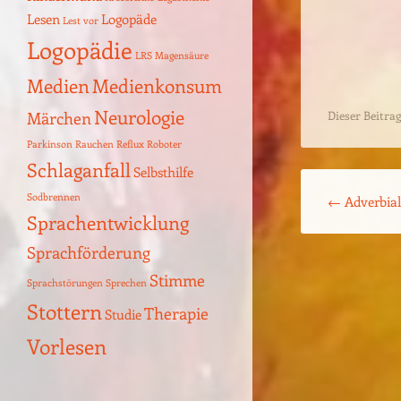
Kindermund
Krebsrisiko
Legasthenie
Lesen
Logopäde
Lest vor
Logopädie
LRS
Magensäure
Medien
Medienkonsum
Dieser Beitrag
Neurologie
Märchen
Parkinson
Rauchen
Reflux
Roboter
Beitrags-Navigat
Schlaganfall
Selbsthilfe
←
Adverbial
Sodbrennen
Sprachentwicklung
Sprachförderung
Stimme
Sprachstörungen
Sprechen
Stottern
Therapie
Studie
Vorlesen