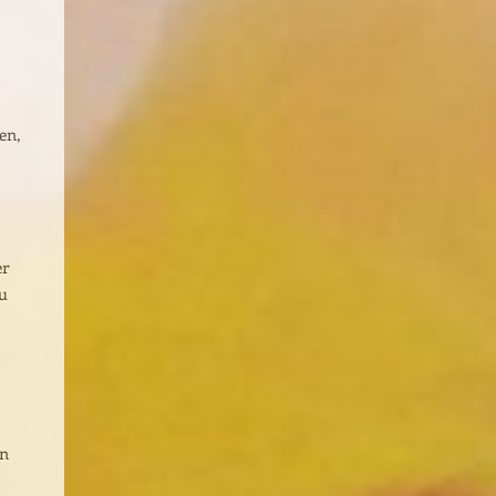
en,
er
eu
en