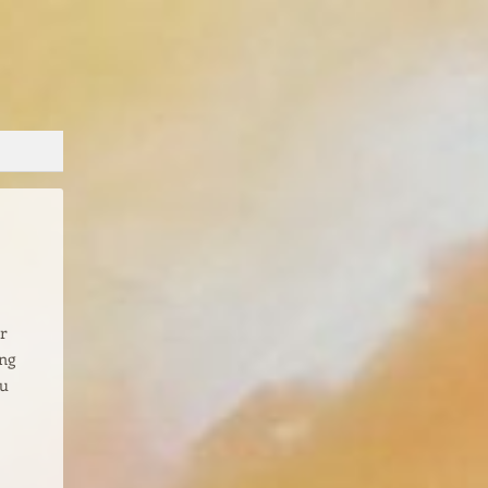
r
ung
au