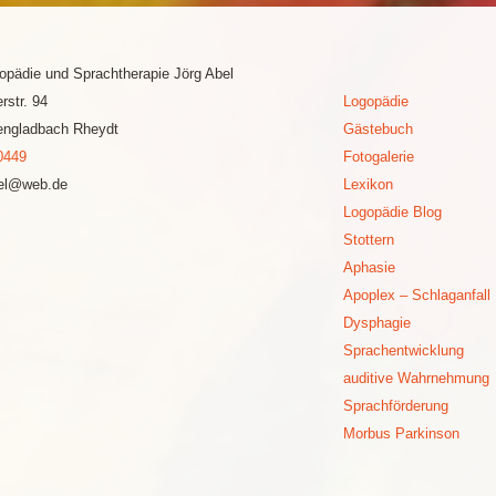
gopädie und Sprachtherapie Jörg Abel
rstr. 94
Logopädie
ngladbach Rheydt
Gästebuch
0449
Fotogalerie
bel@web.de
Lexikon
Logopädie Blog
Stottern
Aphasie
Apoplex – Schlaganfall
Dysphagie
Sprachentwicklung
auditive Wahrnehmung
Sprachförderung
Morbus Parkinson