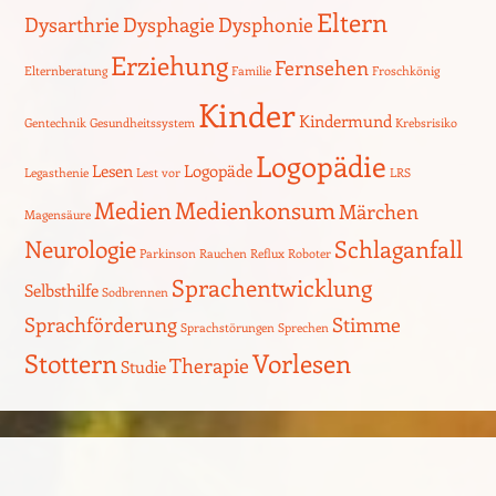
Eltern
Dysarthrie
Dysphagie
Dysphonie
Erziehung
Fernsehen
Elternberatung
Familie
Froschkönig
Kinder
Kindermund
Gentechnik
Gesundheitssystem
Krebsrisiko
Logopädie
Lesen
Logopäde
Legasthenie
Lest vor
LRS
Medien
Medienkonsum
Märchen
Magensäure
Neurologie
Schlaganfall
Parkinson
Rauchen
Reflux
Roboter
Sprachentwicklung
Selbsthilfe
Sodbrennen
Sprachförderung
Stimme
Sprachstörungen
Sprechen
Stottern
Vorlesen
Therapie
Studie