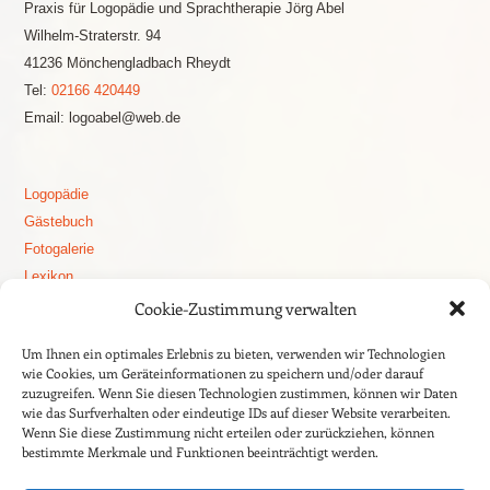
Praxis für Logopädie und Sprachtherapie Jörg Abel
Wilhelm-Straterstr. 94
41236 Mönchengladbach Rheydt
Tel:
02166 420449
Email: logoabel@web.de
Logopädie
Gästebuch
Fotogalerie
Lexikon
Logopädie Blog
Cookie-Zustimmung verwalten
Stottern
Um Ihnen ein optimales Erlebnis zu bieten, verwenden wir Technologien
Aphasie
wie Cookies, um Geräteinformationen zu speichern und/oder darauf
Apoplex – Schlaganfall
zuzugreifen. Wenn Sie diesen Technologien zustimmen, können wir Daten
wie das Surfverhalten oder eindeutige IDs auf dieser Website verarbeiten.
Dysphagie
Wenn Sie diese Zustimmung nicht erteilen oder zurückziehen, können
Sprachentwicklung
bestimmte Merkmale und Funktionen beeinträchtigt werden.
auditive Wahrnehmung