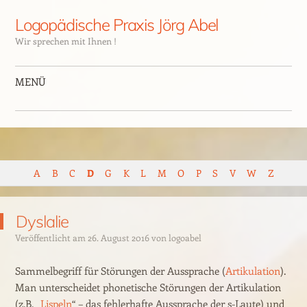
Logopädische Praxis Jörg Abel
Wir sprechen mit Ihnen !
MENÜ
A
B
C
D
G
K
L
M
O
P
S
V
W
Z
Dyslalie
Veröffentlicht am
26. August 2016
von
logoabel
Sammelbegriff für Störungen der Aussprache (
Artikulation
).
Man unterscheidet phonetische Störungen der Artikulation
(z.B. „
Lispeln
“ – das fehlerhafte Aussprache der s-Laute) und