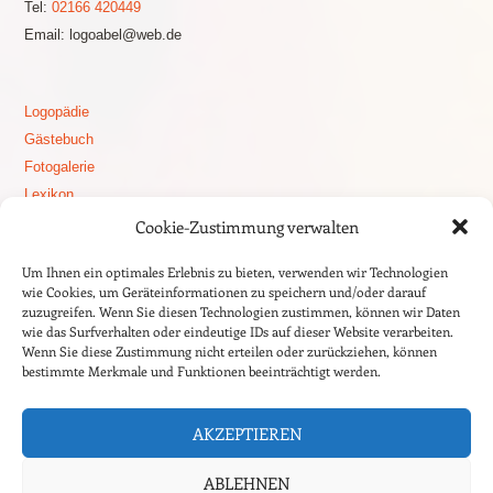
Tel:
02166 420449
Email: logoabel@web.de
Logopädie
Gästebuch
Fotogalerie
Lexikon
Logopädie Blog
Cookie-Zustimmung verwalten
Stottern
Um Ihnen ein optimales Erlebnis zu bieten, verwenden wir Technologien
Aphasie
wie Cookies, um Geräteinformationen zu speichern und/oder darauf
Apoplex – Schlaganfall
zuzugreifen. Wenn Sie diesen Technologien zustimmen, können wir Daten
wie das Surfverhalten oder eindeutige IDs auf dieser Website verarbeiten.
Dysphagie
Wenn Sie diese Zustimmung nicht erteilen oder zurückziehen, können
Sprachentwicklung
bestimmte Merkmale und Funktionen beeinträchtigt werden.
auditive Wahrnehmung
Sprachförderung
AKZEPTIEREN
Morbus Parkinson
ABLEHNEN