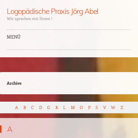
Logopädische Praxis Jörg Abel
Wir sprechen mit Ihnen !
MENÜ
Archive
A
B
C
D
G
K
L
M
O
P
S
V
W
Z
A