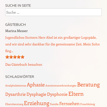
SUCHE IN SEITE
Suche
GÄSTEBUCH
Marina Messer
W.Detzner
Jugendliches Stottern Herr Abel ist ein großartiger Logopäde,
Dysphonie, Recurrenzparese und Schluckstörung Wir, meine
und wir sind sehr dankbar für die gemeinsame Zeit. Mein Sohn
Gattin Karin und ich suchten nach einer HWS OP, bei meiner
fing...
Gattin, einen Logopäden,...
Das Gästebuch besuchen
SCHLAGWÖRTER
Beratung
Aphasie
Analphabetismus
Autoimmunerkrankungen
Eltern
Dysarthrie
Dysphagie
Dysphonie
Erziehung
Fernsehen
Elternberatung
Familie
Froschkönig