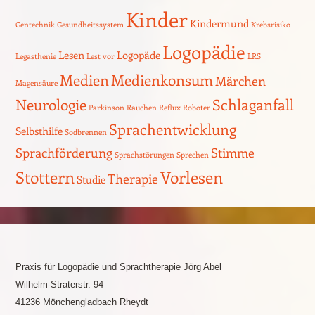
Kinder
Kindermund
Gentechnik
Gesundheitssystem
Krebsrisiko
Logopädie
Lesen
Logopäde
Legasthenie
Lest vor
LRS
Medien
Medienkonsum
Märchen
Magensäure
Neurologie
Schlaganfall
Parkinson
Rauchen
Reflux
Roboter
Sprachentwicklung
Selbsthilfe
Sodbrennen
Sprachförderung
Stimme
Sprachstörungen
Sprechen
Stottern
Vorlesen
Therapie
Studie
Praxis für Logopädie und Sprachtherapie Jörg Abel
Wilhelm-Straterstr. 94
41236 Mönchengladbach Rheydt