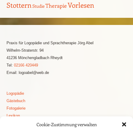
Stottern
Vorlesen
Therapie
Studie
Praxis für Logopädie und Sprachtherapie Jörg Abel
Wilhelm-Straterstr. 94
41236 Mönchengladbach Rheydt
Tel:
02166 420449
Email: logoabel@web.de
Logopädie
Gästebuch
Fotogalerie
Lexikon
Logopädie Blog
Cookie-Zustimmung verwalten
Stottern