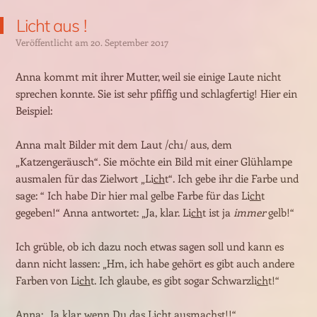
Licht aus !
Veröffentlicht am
20. September 2017
Anna kommt mit ihrer Mutter, weil sie einige Laute nicht
sprechen konnte. Sie ist sehr pfiffig und schlagfertig! Hier ein
Beispiel:
Anna malt Bilder mit dem Laut /ch1/ aus, dem
„Katzengeräusch“. Sie möchte ein Bild mit einer Glühlampe
ausmalen für das Zielwort „Li
ch
t“. Ich gebe ihr die Farbe und
sage: “ Ich habe Dir hier mal gelbe Farbe für das Li
ch
t
gegeben!“ Anna antwortet: „Ja, klar. Li
ch
t ist ja
immer
gelb!“
Ich grüble, ob ich dazu noch etwas sagen soll und kann es
dann nicht lassen: „Hm, ich habe gehört es gibt auch andere
Farben von Li
ch
t. Ich glaube, es gibt sogar Schwarzli
ch
t!“
Anna: „Ja klar, wenn Du das Licht ausmachst!!“