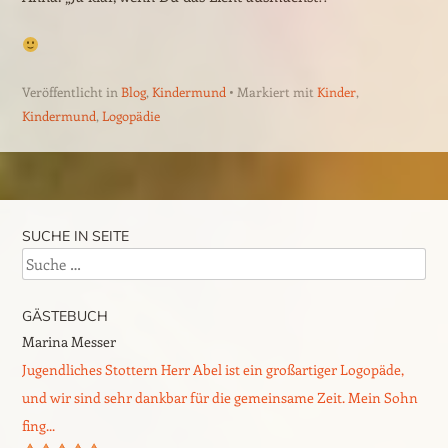
Veröffentlicht in
Blog
,
Kindermund
Markiert mit
Kinder
,
Kindermund
,
Logopädie
Beitrags-Navigation
SUCHE IN SEITE
Suche
GÄSTEBUCH
Marina Messer
W.Detzner
Jugendliches Stottern Herr Abel ist ein großartiger Logopäde,
Dysphonie, Recurrenzparese und Schluckstörung Wir, meine
und wir sind sehr dankbar für die gemeinsame Zeit. Mein Sohn
Gattin Karin und ich suchten nach einer HWS OP, bei meiner
fing...
Gattin, einen Logopäden,...