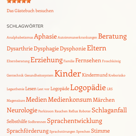
Das Gästebuch besuchen
SCHLAGWÖRTER
Beratung
Aphasie
Analphabetismus
Autoimmunerkrankungen
Eltern
Dysarthrie
Dysphagie
Dysphonie
Erziehung
Fernsehen
Elternberatung
Familie
Froschkönig
Kinder
Kindermund
Gentechnik
Gesundheitssystem
Krebsrisiko
Logopädie
Lesen
Logopäde
Legasthenie
Lest vor
LRS
Medien
Medienkonsum
Märchen
Magensäure
Neurologie
Schlaganfall
Parkinson
Rauchen
Reflux
Roboter
Sprachentwicklung
Selbsthilfe
Sodbrennen
Sprachförderung
Stimme
Sprachstörungen
Sprechen