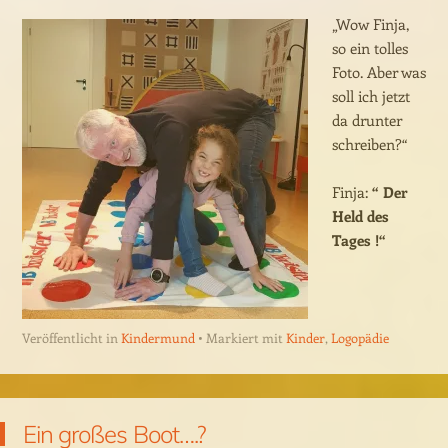
„Wow Finja,
so ein tolles
Foto. Aber was
soll ich jetzt
da drunter
schreiben?“
Finja:
“ Der
Held des
Tages !“
Veröffentlicht in
Kindermund
Markiert mit
Kinder
,
Logopädie
Ein großes Boot….?